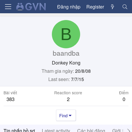
Đăng nhập
Register
B
baandba
Donkey Kong
Tham gia ngày
20/8/08
Last seen
7/7/15
Bài viết
Reaction score
Điểm
383
2
0
Find
Tin nhắn hồ sơ
Latest activity
Các bài đăng
Giới thiệ