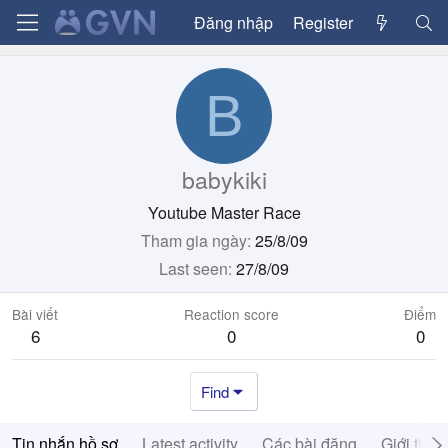
Đăng nhập
Register
B
babykiki
Youtube Master Race
Tham gia ngày
25/8/09
Last seen
27/8/09
Bài viết
Reaction score
Điểm
6
0
0
Find
Tin nhắn hồ sơ
Latest activity
Các bài đăng
Giới thiệ