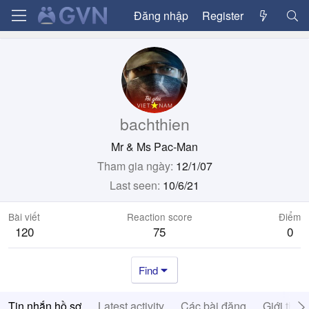
Đăng nhập
Register
bachthien
Mr & Ms Pac-Man
Tham gia ngày
12/1/07
Last seen
10/6/21
Bài viết
Reaction score
Điểm
120
75
0
Find
Tin nhắn hồ sơ
Latest activity
Các bài đăng
Giới thiệ