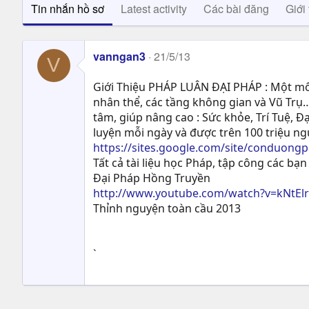
Tin nhắn hồ sơ
Latest activity
Các bài đăng
Giới 
vanngan3
21/5/13
V
Giới Thiệu PHÁP LUÂN ĐẠI PHÁP : Một môn
nhân thể, các tầng không gian và Vũ Trụ…
tâm, giúp nâng cao : Sức khỏe, Trí Tuệ, Ð
luyện mỗi ngày và được trên 100 triệu n
https://sites.google.com/site/conduong
Tất cả tài liệu học Pháp, tập công các bạn 
Đại Pháp Hồng Truyền
http://www.youtube.com/watch?v=kNtEl
Thỉnh nguyện toàn cầu 2013
`