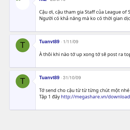
Cậu ơi, cậu tham gia Staff của League o
Người có khả năng mà ko có thời gian dị
Tuanvt89
1/11/09
T
À thôi khi nào tớ up xong tớ sẽ post ra top
Tuanvt89
31/10/09
T
Tớ send cho cậu từ từ từng chút một nhé 
Tập 1 đây
http://megashare.vn/downloa