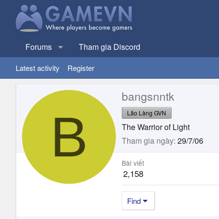
Forums
Tham gia Discord
Latest activity
Register
bangsnntk
B
Lão Làng GVN
The Warrior of Light
Tham gia ngày
29/7/06
Bài viết
2,158
Find