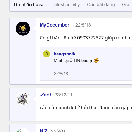
Tin nhắn hồ sơ
Latest activity
Các bài đăng
Giới 
MyDecember_
22/8/18
Có gì bác liên hệ 0903772327 giúp mình n
bangsnntk
B
Mình lại ở HN bác ạ
22/8/18
.Zer0
23/12/11
cậu còn bánh k.tớ hỏi thật đang cần gấp
NIZ
25/9/10