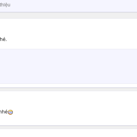
thiệu
hé.
 nhé