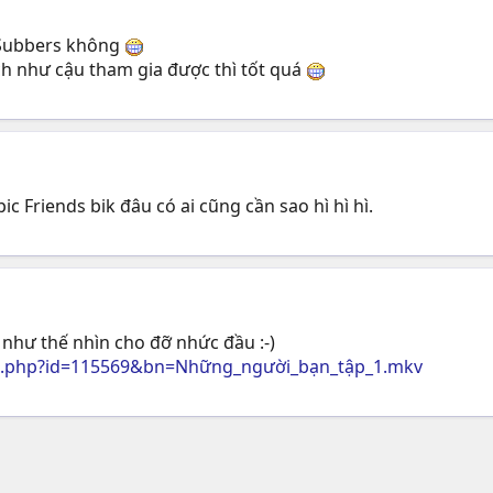
f Subbers không
ch như cậu tham gia được thì tốt quá
ic Friends bik đâu có ai cũng cần sao hì hì hì.
như thế nhìn cho đỡ nhức đầu :-)
d.php?id=115569&bn=Những_người_bạn_tập_1.mkv