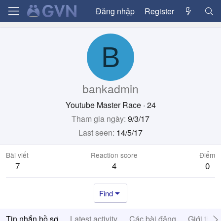
Đăng nhập
Register
B
bankadmin
Youtube Master Race
·
24
Tham gia ngày
9/3/17
Last seen
14/5/17
Bài viết
Reaction score
Điểm
7
4
0
Find
Tin nhắn hồ sơ
Latest activity
Các bài đăng
Giới thiệ