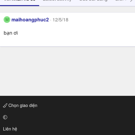
maihoangphuc2
12/5/18
M
bạn ơi
Chọn giao diện
Liên hệ