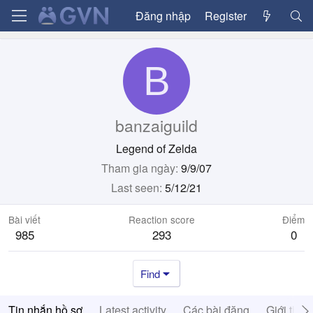
Đăng nhập
Register
B
banzaiguild
Legend of Zelda
Tham gia ngày
9/9/07
Last seen
5/12/21
Bài viết
Reaction score
Điểm
985
293
0
Find
Tin nhắn hồ sơ
Latest activity
Các bài đăng
Giới thiệ