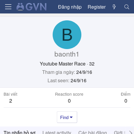
Đăng nhập
Register
B
baonth1
Youtube Master Race
·
32
Tham gia ngày
24/9/16
Last seen
24/9/16
Bài viết
Reaction score
Điểm
2
0
0
Find
Tin nhắn hồ sơ
Latest activity
Các bài đăng
Giới thiệ