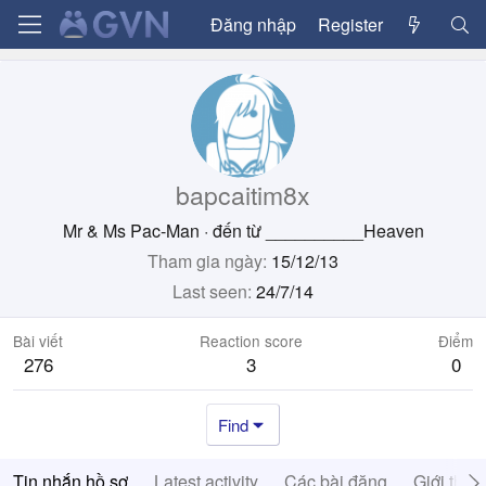
Đăng nhập
Register
bapcaitim8x
Mr & Ms Pac-Man
·
đến từ
__________Heaven
Tham gia ngày
15/12/13
Last seen
24/7/14
Bài viết
Reaction score
Điểm
276
3
0
Find
Tin nhắn hồ sơ
Latest activity
Các bài đăng
Giới thiệ