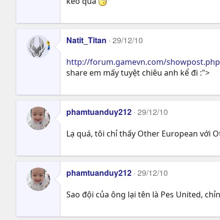
keo quá
Natit_Titan
29/12/10
http://forum.gamevn.com/showpost.ph
share em mấy tuyệt chiêu anh kể đi :">
phamtuanduy212
29/12/10
Lạ quá, tôi chỉ thấy Other European với O
phamtuanduy212
29/12/10
Sao đội của ông lại tên là Pes United, chỉ