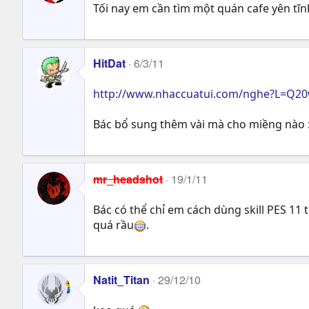
Tối nay em cần tìm một quán cafe yên tĩn
HitDat
6/3/11
http://www.nhaccuatui.com/nghe?L=Q2
Bác bổ sung thêm vài mà cho miềng nào 
mr_headshot
19/1/11
Bác có thể chỉ em cách dùng skill PES 11
quá rầu
.
Natit_Titan
29/12/10