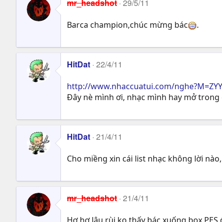
mr_headshot
29/5/11
Barca champion,chúc mừng bác
.
HitDat
22/4/11
http://www.nhaccuatui.com/nghe?M=ZYY
Đây nè mình ơi, nhạc mình hay mở trong
HitDat
21/4/11
Cho miềng xin cái list nhạc không lời nào,
mr_headshot
21/4/11
Hơ hơ,lâu rùi ko thấy bác xuống box PES,