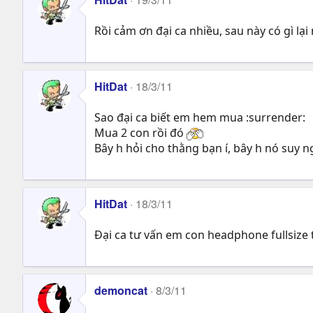
Rồi cảm ơn đại ca nhiều, sau này có gì lại 
HitDat
18/3/11
Sao đại ca biết em hem mua :surrender:
Mua 2 con rồi đó
Bây h hỏi cho thằng bạn í, bây h nó suy n
HitDat
18/3/11
Đại ca tư vấn em con headphone fullsize 
demoncat
8/3/11