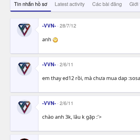
Tin nhắn hồ sơ
Latest activity
Các bài đăng
Giới 
-VVN-
28/7/12
anh
-VVN-
2/6/11
em thay ed12 rồi, mà chưa mua dap :sosa
-VVN-
2/6/11
chào anh 3k, lâu k gặp :'>