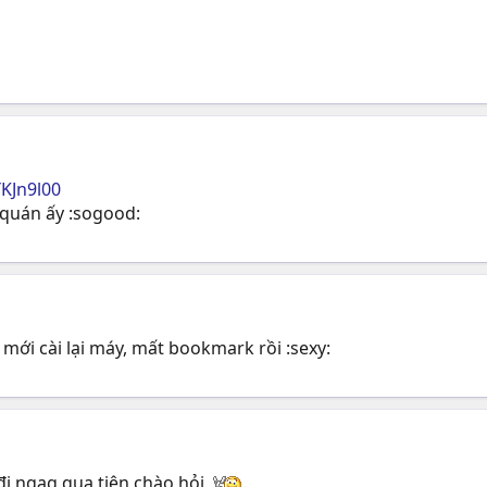
KJn9l00
 quán ấy :sogood:
 mới cài lại máy, mất bookmark rồi :sexy:
đi ngag qua tiện chào hỏi
.