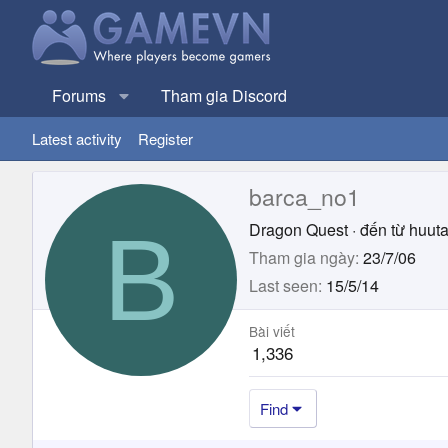
Forums
Tham gia Discord
Latest activity
Register
barca_no1
B
Dragon Quest
·
đến từ
huut
Tham gia ngày
23/7/06
Last seen
15/5/14
Bài viết
1,336
Find