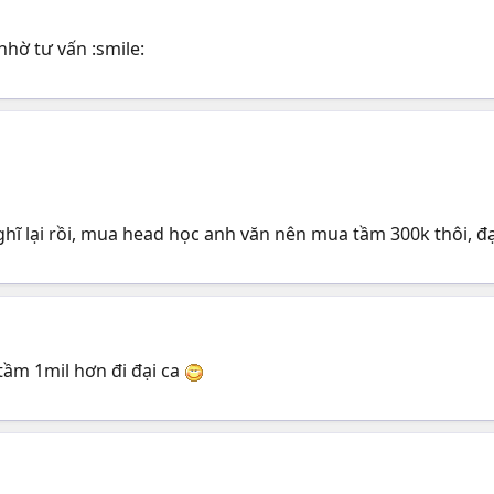
nhờ tư vấn :smile:
ghĩ lại rồi, mua head học anh văn nên mua tầm 300k thôi, đạ
tầm 1mil hơn đi đại ca