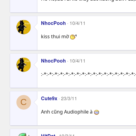
NhocPooh
10/4/11
kiss thui mờ
NhocPooh
10/4/11
:-*:-*:-*:-*:-*:-*:-*:-*:-*:-*:-*:-*:-*:-*:-*:-*:-*:
Cute9x
23/3/11
C
Anh cũng Audiophile à
HitDat
19/3/11