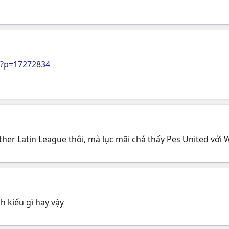
p?p=17272834
ther Latin League thôi, mà lục mãi chả thấy Pes United với 
nh kiểu gì hay vậy