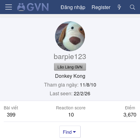
Đăng nhập
Register
barpie123
Lão Làng GVN
Donkey Kong
Tham gia ngày
11/8/10
Last seen
22/2/26
Bài viết
Reaction score
Điểm
399
10
3,670
Find