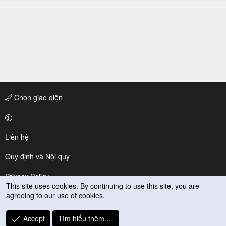
Chọn giao diện
Liên hệ
Quy định và Nội quy
Privacy Policy
This site uses cookies. By continuing to use this site, you are
agreeing to our use of cookies.
Trợ giúp
R
Accept
Tìm hiểu thêm.…