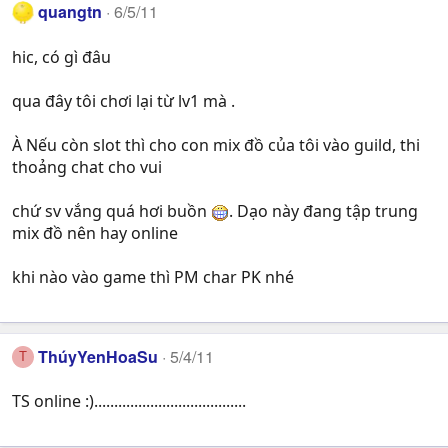
quangtn
6/5/11
hic, có gì đâu
qua đây tôi chơi lại từ lv1 mà .
À Nếu còn slot thì cho con mix đồ của tôi vào guild, thi
thoảng chat cho vui
chứ sv vắng quá hơi buồn
. Dạo này đang tập trung
mix đồ nên hay online
khi nào vào game thì PM char PK nhé
ThúyYenHoaSu
5/4/11
T
TS online :)......................................