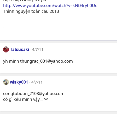
http://www.youtube.com/watch?v=kNtElryh0Uc
Thỉnh nguyện toàn cầu 2013
`
Tatsusaki
4/7/11
yh mình
thungrac_001@yahoo.com
wisky001
4/7/11
congtubuon_2108@yahoo.com
có gì kêu mình vậy... ^^