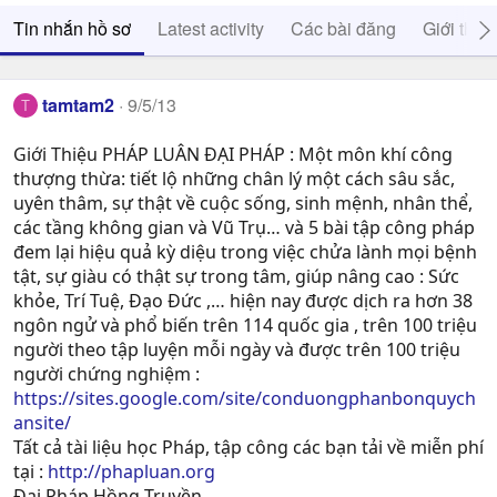
Tin nhắn hồ sơ
Latest activity
Các bài đăng
Giới thiệ
tamtam2
9/5/13
T
Giới Thiệu PHÁP LUÂN ĐẠI PHÁP : Một môn khí công
thượng thừa: tiết lộ những chân lý một cách sâu sắc,
uyên thâm, sự thật về cuộc sống, sinh mệnh, nhân thể,
các tầng không gian và Vũ Trụ… và 5 bài tập công pháp
đem lại hiệu quả kỳ diệu trong việc chửa lành mọi bệnh
tật, sự giàu có thật sự trong tâm, giúp nâng cao : Sức
khỏe, Trí Tuệ, Ðạo Ðức ,… hiện nay được dịch ra hơn 38
ngôn ngử và phổ biến trên 114 quốc gia , trên 100 triệu
người theo tập luyện mỗi ngày và được trên 100 triệu
người chứng nghiệm :
https://sites.google.com/site/conduongphanbonquych
ansite/
Tất cả tài liệu học Pháp, tập công các bạn tải về miễn phí
tại :
http://phapluan.org
Đại Pháp Hồng Truyền