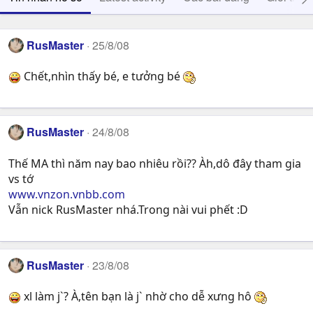
RusMaster
25/8/08
Chết,nhìn thấy bé, e tưởng bé
RusMaster
24/8/08
Thế MA thì năm nay bao nhiêu rồi?? Àh,dô đây tham gia
vs tớ
www.vnzon.vnbb.com
Vẫn nick RusMaster nhá.Trong nài vui phết :D
RusMaster
23/8/08
xl làm j`? À,tên bạn là j` nhờ cho dễ xưng hô