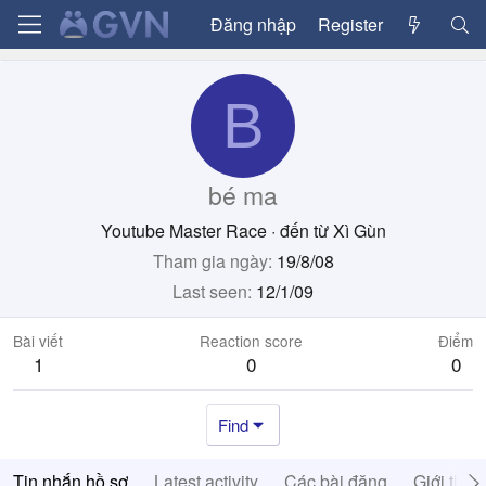
Đăng nhập
Register
B
bé ma
Youtube Master Race
·
đến từ
Xì Gùn
Tham gia ngày
19/8/08
Last seen
12/1/09
Bài viết
Reaction score
Điểm
1
0
0
Find
Tin nhắn hồ sơ
Latest activity
Các bài đăng
Giới thiệ