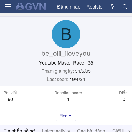
Đăng nhập
Register
B
be_oiii_iloveyou
Youtube Master Race
·
38
Tham gia ngày
31/5/05
Last seen
19/4/24
Bài viết
Reaction score
Điểm
60
1
0
Find
Tin nhắn hồ sơ
Latest activity
Các bài đăng
Giới thiệ