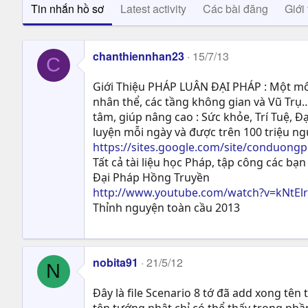
Tin nhắn hồ sơ
Latest activity
Các bài đăng
Giới 
chanthiennhan23
15/7/13
C
Giới Thiệu PHÁP LUÂN ĐẠI PHÁP : Một môn
nhân thể, các tầng không gian và Vũ Trụ…
tâm, giúp nâng cao : Sức khỏe, Trí Tuệ, Ð
luyện mỗi ngày và được trên 100 triệu n
https://sites.google.com/site/conduong
Tất cả tài liệu học Pháp, tập công các bạn 
Đại Pháp Hồng Truyền
http://www.youtube.com/watch?v=kNtEl
Thỉnh nguyện toàn cầu 2013
nobita91
21/5/12
N
Đây là file Scenario 8 tớ đã add xong tên
tên tướng nhật chỉ có thể thấy trong phầ