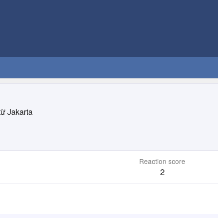
từ
Jakarta
Reaction score
2