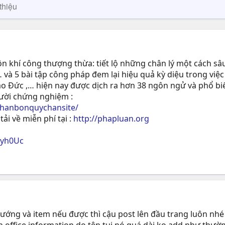
thiệu
 khí công thượng thừa: tiết lộ những chân lý một cách sâu
 và 5 bài tập công pháp đem lại hiệu quả kỳ diệu trong việc
ạo Ðức ,… hiện nay được dịch ra hơn 38 ngôn ngử và phổ biế
gười chứng nghiệm :
phanbonquychansite/
tải về miễn phí tại :
http://phapluan.org
ryh0Uc
 tướng và item nếu được thì cậu post lên đầu trang luôn nh
n office information do tên tụi nó quá dài ko add như thườn