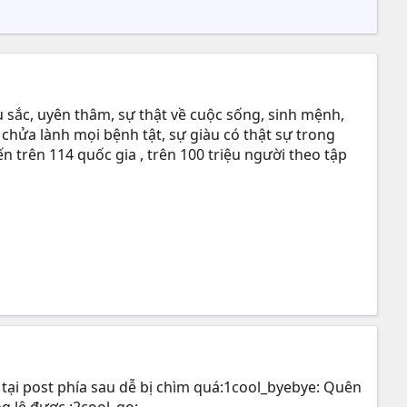
 sắc, uyên thâm, sự thật về cuộc sống, sinh mệnh,
 chửa lành mọi bệnh tật, sự giàu có thật sự trong
n trên 114 quốc gia , trên 100 triệu người theo tập
é tại post phía sau dễ bị chìm quá:1cool_byebye: Quên
g lệ được.:2cool_go: