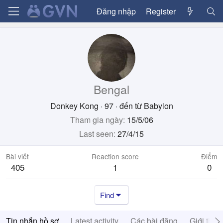
Đăng nhập
Register
Bengal
Donkey Kong
·
97
·
đến từ
Babylon
Tham gia ngày
15/5/06
Last seen
27/4/15
Bài viết
Reaction score
Điểm
405
1
0
Find
Tin nhắn hồ sơ
Latest activity
Các bài đăng
Giới thiệ