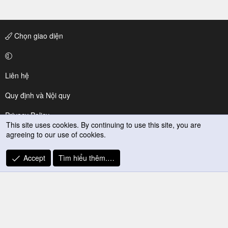
Chọn giao diện
Liên hệ
Quy định và Nội quy
Privacy Policy
This site uses cookies. By continuing to use this site, you are
agreeing to our use of cookies.
Trợ giúp
R
Accept
Tìm hiểu thêm.…
S
S