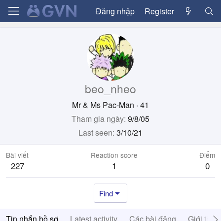
Đăng nhập
Register
beo_nheo
Mr & Ms Pac-Man
·
41
Tham gia ngày
9/8/05
Last seen
3/10/21
Bài viết
Reaction score
Điểm
227
1
0
Find
Tin nhắn hồ sơ
Latest activity
Các bài đăng
Giới thiệ