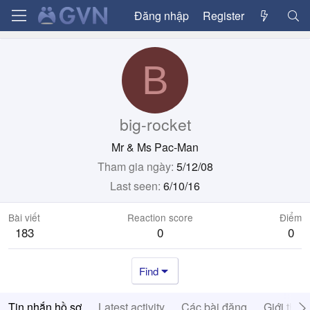
Đăng nhập
Register
B
big-rocket
Mr & Ms Pac-Man
Tham gia ngày
5/12/08
Last seen
6/10/16
Bài viết
Reaction score
Điểm
183
0
0
Find
Tin nhắn hồ sơ
Latest activity
Các bài đăng
Giới thiệ