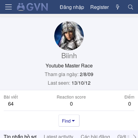
Đăng nhập
Register
Biinh
Youtube Master Race
Tham gia ngày
2/8/09
Last seen
13/10/12
Bài viết
Reaction score
Điểm
64
0
0
Find
Tin nhắn hồ sơ
Latest activity
Các bài đăng
Giới thiệ