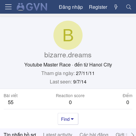
Đăng nhập
Register
B
bizarre.dreams
Youtube Master Race
·
đến từ
Hanoi City
Tham gia ngày
27/11/11
Last seen
9/7/14
Bài viết
Reaction score
Điểm
55
0
0
Find
Tin nhắn hồ sơ
Latest activity
Các bài đăng
Giới thiệ