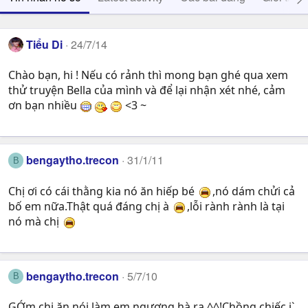
Tiểu Di
24/7/14
Chào bạn, hi ! Nếu có rảnh thì mong bạn ghé qua xem
thử truyện Bella của mình và để lại nhận xét nhé, cảm
ơn bạn nhiều
<3 ~
bengaytho.trecon
31/1/11
B
Chị ơi có cái thằng kia nó ăn hiếp bé
,nó dám chửi cả
bố em nữa.Thật quá đáng chị à
,lỗi rành rành là tại
nó mà chị
bengaytho.trecon
5/7/10
B
GỚm chị ăn nói làm em ngượng hà ra ^^!Chồng chiếc j`