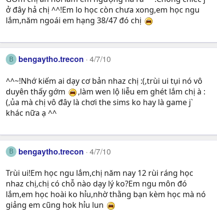
ở đây hả chị ^^!Em lo học còn chưa xong,em học ngu
lắm,năm ngoái em hạng 38/47 đó chị
bengaytho.trecon
4/7/10
B
^^~!Nhớ kiếm ai dạy cơ bản nhaz chị :(,trùi ui tụi nó vô
duyên thấy gớm
,làm wen lộ liễu em ghét lắm chị à :
(,ủa mà chị vô đây là chơi the sims ko hay là game j`
khác nữa ạ ^^
bengaytho.trecon
4/7/10
B
Trùi ui!Em học ngu lắm,chị năm nay 12 rùi ráng học
nhaz chị,chị có chỗ nào dạy lý ko?Em ngu môn đó
lắm,em học hoài ko hỉu,nhờ thằng bạn kèm học mà nó
giảng em cũng hok hỉu lun