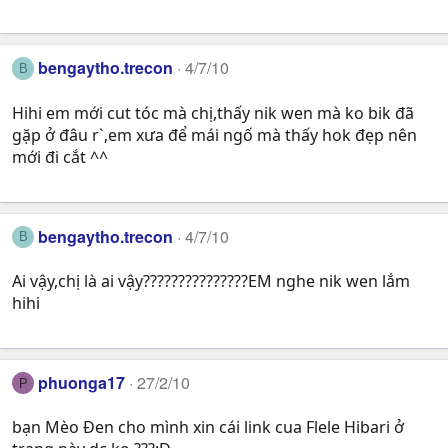
bengaytho.trecon
4/7/10
B
Hihi em mới cut tóc mà chị,thấy nik wen mà ko bik đã
gặp ở đâu r`,em xưa để mái ngố mà thấy hok đẹp nên
mới đi cắt ^^
bengaytho.trecon
4/7/10
B
Ai vậy,chị là ai vậy???????????????EM nghe nik wen lắm
hihi
phuonga17
27/2/10
P
bạn Mèo Đen cho mình xin cái link cua Flele Hibari ở