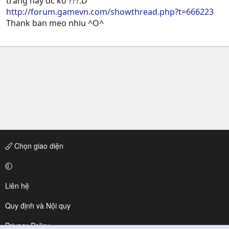
trang này dc ko ???:D
http://forum.gamevn.com/showthread.php?t=666223
Thank ban meo nhiu ^O^
Chọn giao diện
Liên hệ
Quy định và Nội quy
Privacy Policy