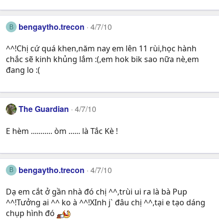
bengaytho.trecon
4/7/10
B
^^!Chị cứ quá khen,năm nay em lên 11 rùi,học hành
chắc sẽ kinh khủng lắm :(,em hok bik sao nữa nè,em
đang lo :(
The Guardian
4/7/10
E hèm ........... òm ...... là Tắc Kè !
bengaytho.trecon
4/7/10
B
Dạ em cắt ở gần nhà đó chị ^^,trùi ui ra là bà Pup
^^!Tưởng ai ^^ ko à ^^!XInh j` đâu chị ^^,tại e tạo dáng
chụp hình đó