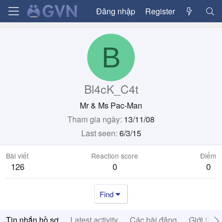
Đăng nhập
Register
B
Bl4cK_C4t
Mr & Ms Pac-Man
Tham gia ngày
13/11/08
Last seen
6/3/15
Bài viết
Reaction score
Điểm
126
0
0
Find
Tin nhắn hồ sơ
Latest activity
Các bài đăng
Giới thiệ