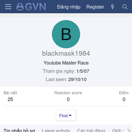
Đăng nhập
Register
B
blackmask1984
Youtube Master Race
Tham gia ngày
1/5/07
Last seen
29/10/10
Bài viết
Reaction score
Điểm
25
0
0
Find
Tin nhắn hồ sơ
Latest activity
Các bài đăng
Giới thiệ