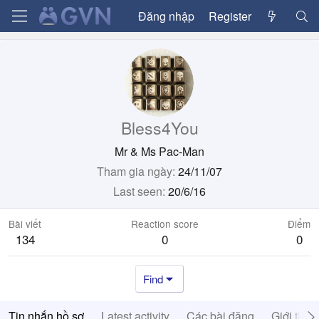
Đăng nhập
Register
Bless4You
Mr & Ms Pac-Man
Tham gia ngày
24/11/07
Last seen
20/6/16
Bài viết
Reaction score
Điểm
134
0
0
Find
Tin nhắn hồ sơ
Latest activity
Các bài đăng
Giới thiệ