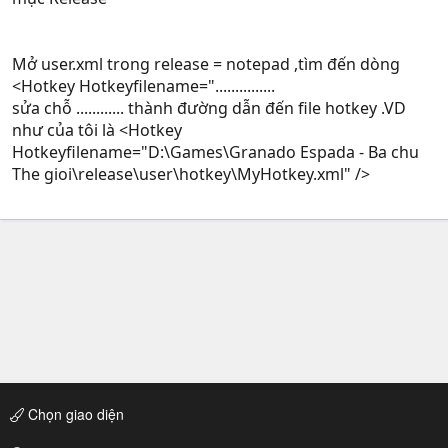
Mở user.xml trong release = notepad ,tìm đến dòng
<Hotkey Hotkeyfilename="...............
sửa chỗ ............ thành đường dẫn đến file hotkey .VD
như của tôi là <Hotkey
Hotkeyfilename="D:\Games\Granado Espada - Ba chu
The gioi\release\user\hotkey\MyHotkey.xml" />
Chọn giao diện