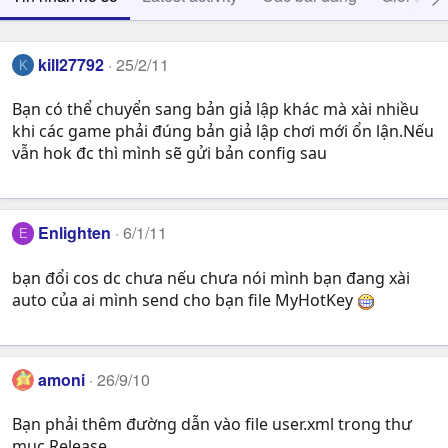
kill27792
25/2/11
K
Bạn có thể chuyển sang bản giả lập khác mà xài nhiều
khi các game phải đúng bản giả lập chơi mới ổn lận.Nếu
vẫn hok đc thì mình sẽ gửi bản config sau
Enlighten
6/1/11
E
bạn đổi cos dc chưa nếu chưa nói mình bạn đang xài
auto của ai mình send cho bạn file MyHotKey
amoni
26/9/10
Bạn phải thêm đường dẫn vào file user.xml trong thư
mục Release