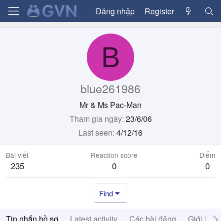
Đăng nhập
Register
B
blue261986
Mr & Ms Pac-Man
Tham gia ngày
23/6/06
Last seen
4/12/16
Bài viết
Reaction score
Điểm
235
0
0
Find
Tin nhắn hồ sơ
Latest activity
Các bài đăng
Giới thiệ