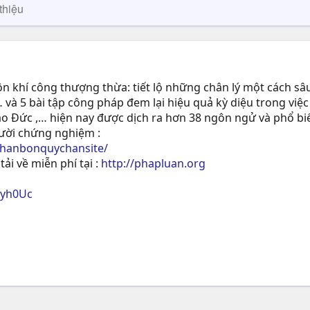
thiệu
 khí công thượng thừa: tiết lộ những chân lý một cách sâu
 và 5 bài tập công pháp đem lại hiệu quả kỳ diệu trong việc
ạo Ðức ,… hiện nay được dịch ra hơn 38 ngôn ngử và phổ biế
gười chứng nghiệm :
phanbonquychansite/
tải về miễn phí tại :
http://phapluan.org
ryh0Uc