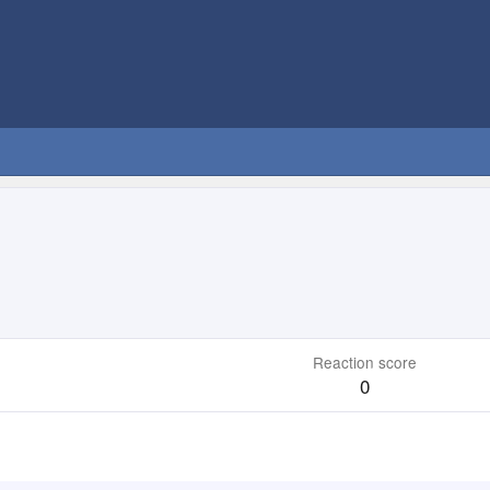
Reaction score
0