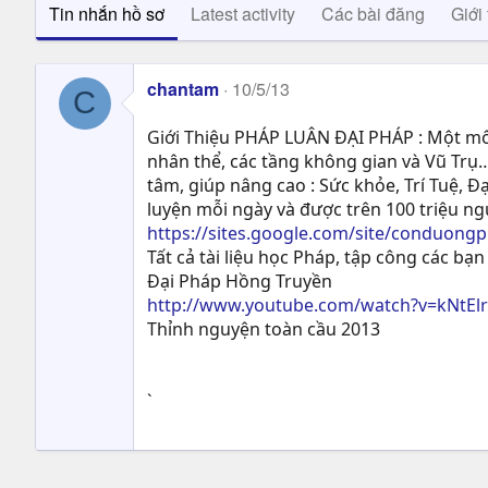
Tin nhắn hồ sơ
Latest activity
Các bài đăng
Giới 
chantam
10/5/13
C
Giới Thiệu PHÁP LUÂN ĐẠI PHÁP : Một môn
nhân thể, các tầng không gian và Vũ Trụ…
tâm, giúp nâng cao : Sức khỏe, Trí Tuệ, Ð
luyện mỗi ngày và được trên 100 triệu n
https://sites.google.com/site/conduong
Tất cả tài liệu học Pháp, tập công các bạn 
Đại Pháp Hồng Truyền
http://www.youtube.com/watch?v=kNtEl
Thỉnh nguyện toàn cầu 2013
`