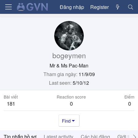
Đăng nhập
Register
bogeymen
Mr & Ms Pac-Man
Tham gia ngày
11/9/09
Last seen
5/10/12
Bài viết
Reaction score
Điểm
181
0
0
Find
Tin nhắn hồ sơ
Latest activity
Các bài đăng
Giới thiệ