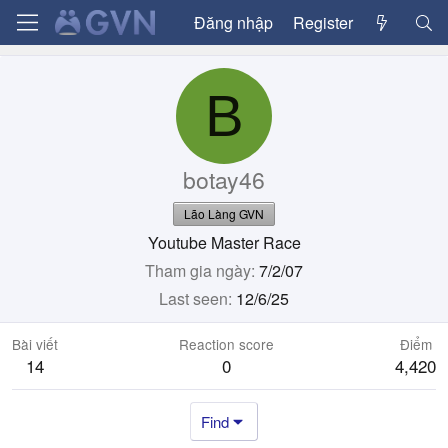
Đăng nhập
Register
B
botay46
Lão Làng GVN
Youtube Master Race
Tham gia ngày
7/2/07
Last seen
12/6/25
Bài viết
Reaction score
Điểm
14
0
4,420
Find