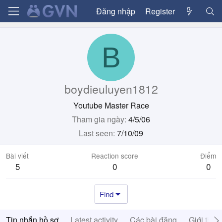
Đăng nhập
Register
B
boydieuluyen1812
Youtube Master Race
Tham gia ngày
4/5/06
Last seen
7/10/09
Bài viết
Reaction score
Điểm
5
0
0
Find
Tin nhắn hồ sơ
Latest activity
Các bài đăng
Giới thiệ