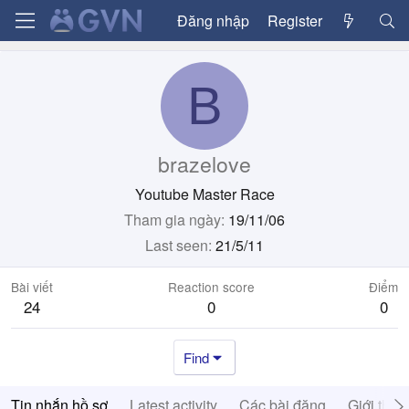
Đăng nhập
Register
B
brazelove
Youtube Master Race
Tham gia ngày
19/11/06
Last seen
21/5/11
Bài viết
Reaction score
Điểm
24
0
0
Find
Tin nhắn hồ sơ
Latest activity
Các bài đăng
Giới thiệ