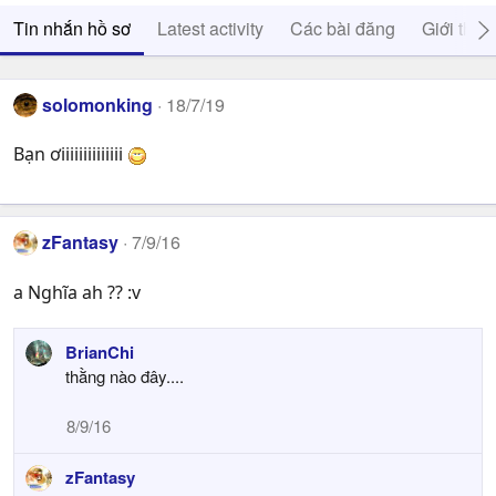
Tin nhắn hồ sơ
Latest activity
Các bài đăng
Giới thiệ
solomonking
18/7/19
Bạn ơiiiiiiiiiiiiii
zFantasy
7/9/16
a Nghĩa ah ?? :v
BrianChi
thằng nào đây....
8/9/16
zFantasy