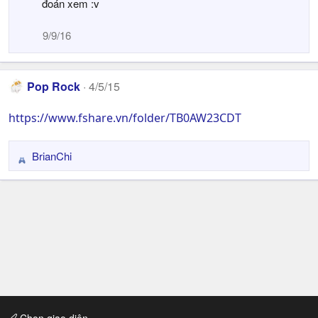
đoán xem :v
9/9/16
Pop Rock
4/5/15
https://www.fshare.vn/folder/TB0AW23CDT
BrianChi
R
e
a
c
t
i
o
n
s
: