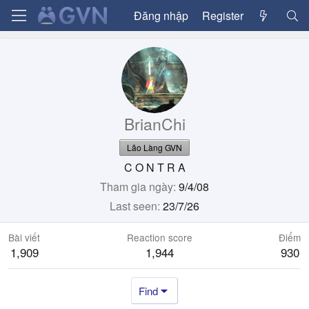
Đăng nhập
Register
BrianChi
Lão Làng GVN
C O N T R A
Tham gia ngày
9/4/08
Last seen
23/7/26
Bài viết
Reaction score
Điểm
1,909
1,944
930
Find