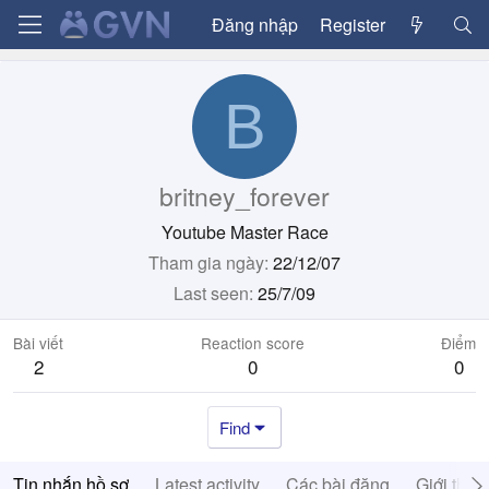
Đăng nhập
Register
B
britney_forever
Youtube Master Race
Tham gia ngày
22/12/07
Last seen
25/7/09
Bài viết
Reaction score
Điểm
2
0
0
Find
Tin nhắn hồ sơ
Latest activity
Các bài đăng
Giới thiệ