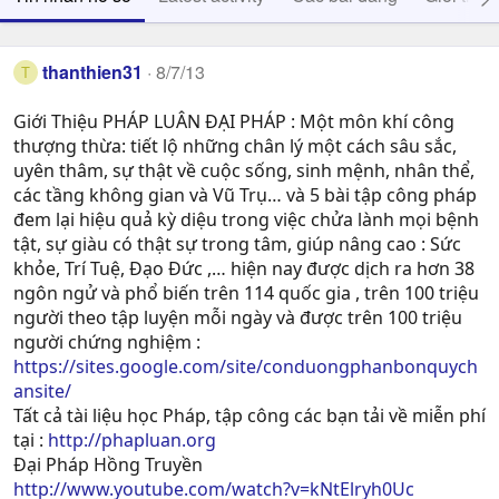
thanthien31
8/7/13
T
Giới Thiệu PHÁP LUÂN ĐẠI PHÁP : Một môn khí công
thượng thừa: tiết lộ những chân lý một cách sâu sắc,
uyên thâm, sự thật về cuộc sống, sinh mệnh, nhân thể,
các tầng không gian và Vũ Trụ… và 5 bài tập công pháp
đem lại hiệu quả kỳ diệu trong việc chửa lành mọi bệnh
tật, sự giàu có thật sự trong tâm, giúp nâng cao : Sức
khỏe, Trí Tuệ, Ðạo Ðức ,… hiện nay được dịch ra hơn 38
ngôn ngử và phổ biến trên 114 quốc gia , trên 100 triệu
người theo tập luyện mỗi ngày và được trên 100 triệu
người chứng nghiệm :
https://sites.google.com/site/conduongphanbonquych
ansite/
Tất cả tài liệu học Pháp, tập công các bạn tải về miễn phí
tại :
http://phapluan.org
Đại Pháp Hồng Truyền
http://www.youtube.com/watch?v=kNtElryh0Uc