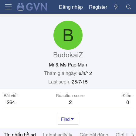
Đăng nhập
Register
B
BudokaiZ
Mr & Ms Pac-Man
Tham gia ngày
6/4/12
Last seen
25/7/15
Bài viết
Reaction score
Điểm
264
2
0
Find
Tin nhắn hồ sơ
Latest activity
Các bài đăng
Giới thiệ