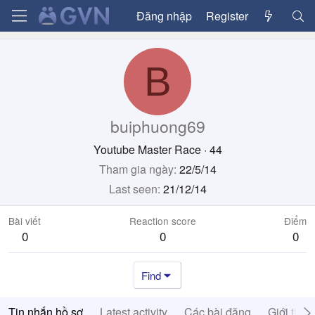
Đăng nhập
Register
B
buiphuong69
Youtube Master Race
·
44
Tham gia ngày
22/5/14
Last seen
21/12/14
Bài viết
Reaction score
Điểm
0
0
0
Find
Tin nhắn hồ sơ
Latest activity
Các bài đăng
Giới thiệ