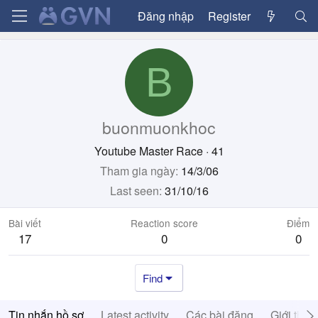
Đăng nhập
Register
B
buonmuonkhoc
Youtube Master Race
·
41
Tham gia ngày
14/3/06
Last seen
31/10/16
Bài viết
Reaction score
Điểm
17
0
0
Find
Tin nhắn hồ sơ
Latest activity
Các bài đăng
Giới thiệ