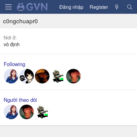
Đăng nhập
Register
c0ngchuapr0
Nơi ở
vô định
Following
Người theo dõi