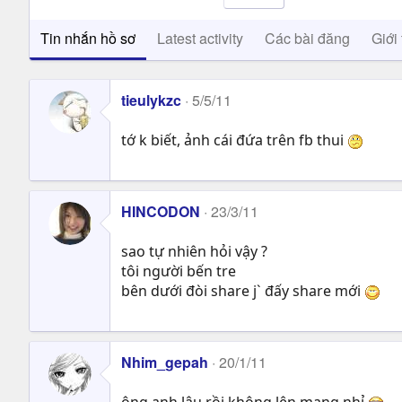
Tin nhắn hồ sơ
Latest activity
Các bài đăng
Giới 
tieulykzc
5/5/11
tớ k biết, ảnh cái đứa trên fb thui
HINCODON
23/3/11
sao tự nhiên hỏi vậy ?
tôi người bến tre
bên dưới đòi share j` đấy share mới
Nhim_gepah
20/1/11
ông anh lâu rồi không lên mạng nhỉ