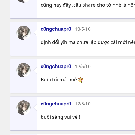
cũng hay đấy .cậu share cho tớ nhé .à hô
c0ngchuapr0
13/5/10
định đổi y!h mà chưa lập được cái mới nê
c0ngchuapr0
12/5/10
Buổi tối mát mẻ
c0ngchuapr0
12/5/10
buổi sáng vui vẻ !