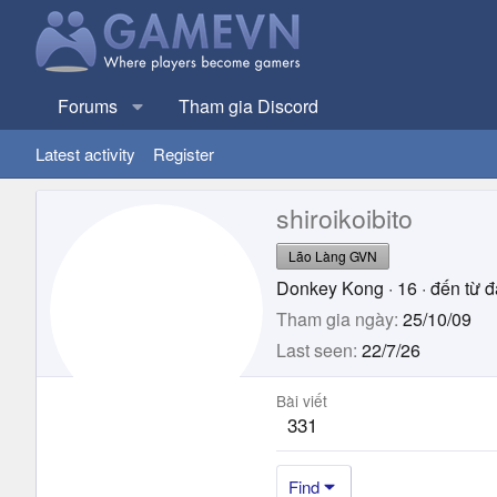
Forums
Tham gia Discord
Latest activity
Register
shiroikoibito
Lão Làng GVN
Donkey Kong
·
16
·
đến từ
đ
Tham gia ngày
25/10/09
Last seen
22/7/26
Bài viết
331
Find