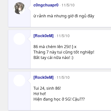
c0ngchuapr0
11/5/10
ừ rảnh mà nhưng giờ đi ngủ đây
[Rock0eM]
11/5/10
86 mà chém lên 25t! [-x
Tháng 7 này tui cũng tốt nghiệp!
Bắt tay cái nữa nào! :)
[Rock0eM]
11/5/10
Tui 24, sinh 86!
Hơ hơ!
Hiện đang học ở SG! Cậu???