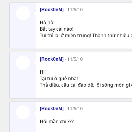
[Rock0eM]
11/5/10
Hờ hờ!
Bắt tay cái nào!
Tui thì lại ở miền trung! Thành thử nhiều c
[Rock0eM]
11/5/10
Hì!
Tại tui ở quê nhà!
Thả diều, câu cá, đào dế, lội sông món gì 
[Rock0eM]
11/5/10
Hỏi mần chi ???