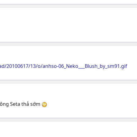
oad/20100617/13/o/anhso-06_Neko___Blush_by_sm91.gif
ông Seta thả sớm