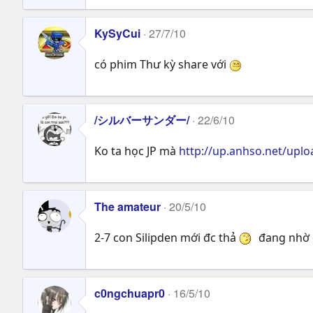
KySyCui
27/7/10
có phim Thư kỳ share với
/シルバーサンダー/
22/6/10
Ko ta học JP mà
http://up.anhso.net/upl
The amateur
20/5/10
2-7 con Silipden mới đc thả
đang nhờ 
c0ngchuapr0
16/5/10