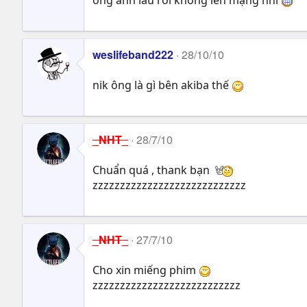
weslifeband222
28/10/10
nik ông là gì bên akiba thế
_NHT_
28/7/10
Chuẩn quá , thank bạn
zzzzzzzzzzzzzzzzzzzzzzzzzzzz
_NHT_
27/7/10
Cho xin miếng phim
zzzzzzzzzzzzzzzzzzzzzzzzzzz