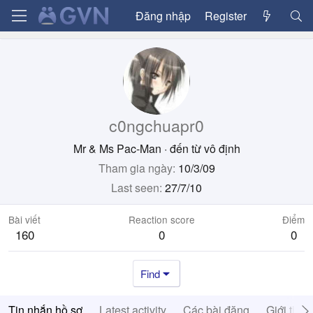
Đăng nhập
Register
c0ngchuapr0
Mr & Ms Pac-Man
·
đến từ
vô định
Tham gia ngày
10/3/09
Last seen
27/7/10
Bài viết
Reaction score
Điểm
160
0
0
Find
Tin nhắn hồ sơ
Latest activity
Các bài đăng
Giới thiệ