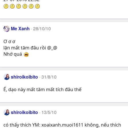
Me Xanh
28/10/10
Ơ ơ ơ
lặn mất tăm đâu rồi @_@
Nhớ quá
shiroikoibito
31/8/10
Ế, dạo này mất tăm mất tích đâu thế
shiroikoibito
13/5/10
có thấy thích YM: xoaixanh.muoi1611 không, nếu thích