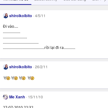
shiroikoibito
4/5/11
Đi vào....
..................
.........................
.....................................
...........................................rồi lại đi ra............
shiroikoibito
26/2/11
Me Xanh
15/11/10
27-07-2010 22:32