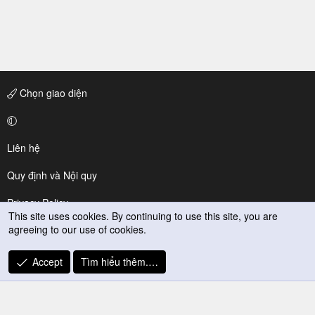
Chọn giao diện
Liên hệ
Quy định và Nội quy
Privacy Policy
This site uses cookies. By continuing to use this site, you are
agreeing to our use of cookies.
Trợ giúp
R
Accept
Tìm hiểu thêm.…
S
S