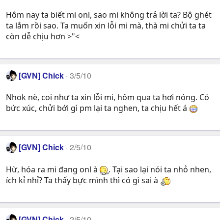
Hôm nay ta biết mi onl, sao mi không trả lời ta? Bộ ghét
ta lắm rồi sao. Ta muốn xin lỗi mi mà, thà mi chửi ta ta
còn dễ chịu hơn >"<
[GVN] Chick
3/5/10
Nhok nè, coi như ta xin lỗi mi, hôm qua ta hơi nóng. Có
bức xúc, chửi bới gì pm lại ta nghen, ta chịu hết á
[GVN] Chick
2/5/10
Hừ, hóa ra mi đang onl à
. Tại sao lại nói ta nhỏ nhen,
ích kỉ nhỉ? Ta thấy bực mình thì có gì sai à
[GVN] Chick
2/5/10