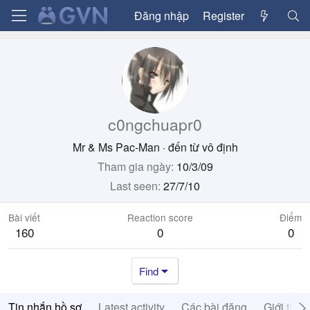
Đăng nhập
Register
c0ngchuapr0
Mr & Ms Pac-Man
·
đến từ
vô định
Tham gia ngày
10/3/09
Last seen
27/7/10
Bài viết
Reaction score
Điểm
160
0
0
Find
Tin nhắn hồ sơ
Latest activity
Các bài đăng
Giới thiệ