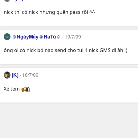
nick thì có nick nhưng quên pass rồi ^^
☺NgàyMấy☻RaTù☺
19/7/09
☺
ông ơi có nick bỏ nào send cho tui 1 nick GMS đi àh :(
[K]
18/7/09
Xé tem