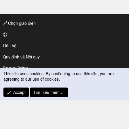
Chọn giao diện
Liên hệ
Quy định và Nội quy
Privacy Policy
This site uses cookies. By continuing to use this site, you are
agreeing to our use of cookies.
Trợ giúp
R
Accept
Tìm hiểu thêm.…
S
S