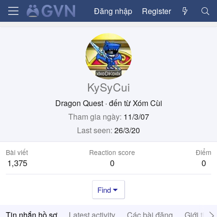
Đăng nhập
Register
KySyCui
Dragon Quest
·
đến từ
Xóm Cùi
Tham gia ngày
11/3/07
Last seen
26/3/20
Bài viết
Reaction score
Điểm
1,375
0
0
Find
Tin nhắn hồ sơ
Latest activity
Các bài đăng
Giới thiệ