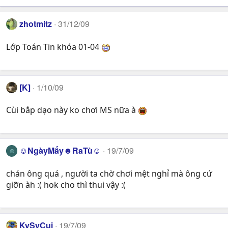
zhotmitz
31/12/09
Lớp Toán Tin khóa 01-04
[K]
1/10/09
Cùi bắp dạo này ko chơi MS nữa à
☺NgàyMấy☻RaTù☺
19/7/09
☺
chán ông quá , người ta chờ chơi mệt nghỉ mà ông cứ
giỡn àh :( hok cho thì thui vậy :(
KySyCui
19/7/09