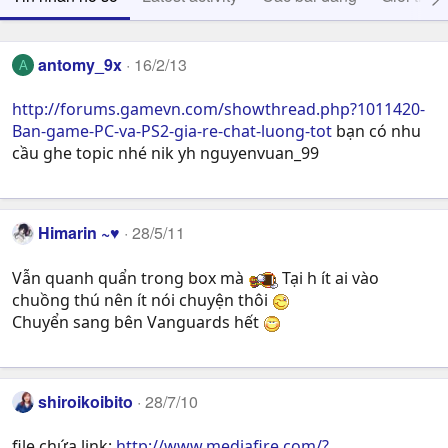
antomy_9x
16/2/13
A
http://forums.gamevn.com/showthread.php?1011420-
Ban-game-PC-va-PS2-gia-re-chat-luong-tot
bạn có nhu
cầu ghe topic nhé nik yh nguyenvuan_99
Himarin ~♥
28/5/11
Vẫn quanh quẩn trong box mà
Tại h ít ai vào
chuồng thú nên ít nói chuyện thôi
Chuyển sang bên Vanguards hết
shiroikoibito
28/7/10
file chứa link:
http://www.mediafire.com/?