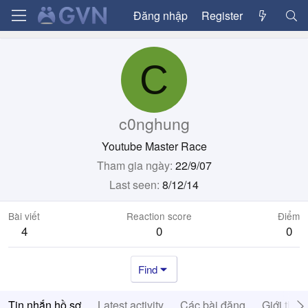
Đăng nhập
Register
C
c0nghung
Youtube Master Race
Tham gia ngày
22/9/07
Last seen
8/12/14
Bài viết
Reaction score
Điểm
4
0
0
Find
Tin nhắn hồ sơ
Latest activity
Các bài đăng
Giới thiệ