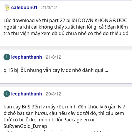
cafebuon01
21/3/12
Lúc download về thì part 22 bị lỗi DOWN KHÔNG ĐƯỢC
ngoài ra khi cài không thấy xuất hiện lỗi gì cả ! Bạn kiểm
tra thư viện máy xem đã đủ chưa nhé có thể do thiếu đó
leephanthanh
21/3/12
L
q 15 bị lỗi, nhưng vẫn cày lv đc nhờ đánh quái...
leephanthanh
20/3/12
L
bạn cày BnS đến lv mấy rồi, mình đến khúc lv 6 gần lv 7
ở chỗ bắt săn hươu, cậu nếu cày đc tới đó, thì cậu xem
thử có bị lỗi ko, mình bị lỗi Package error:
SuRyenGold_D.map