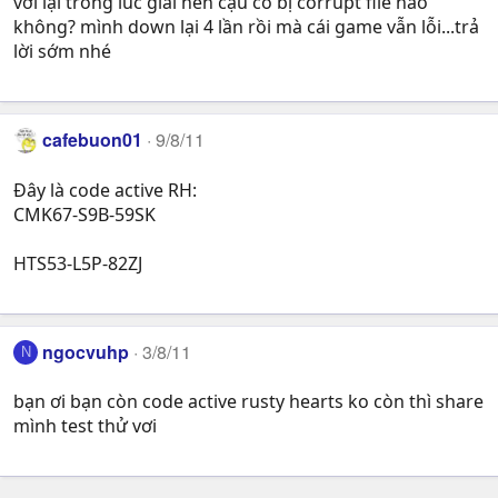
với lại trong lúc giải nén cậu có bị corrupt file nào
không? mình down lại 4 lần rồi mà cái game vẫn lỗi...trả
lời sớm nhé
cafebuon01
9/8/11
Đây là code active RH:
CMK67-S9B-59SK
HTS53-L5P-82ZJ
ngocvuhp
3/8/11
N
bạn ơi bạn còn code active rusty hearts ko còn thì share
mình test thử vơi