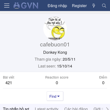
Đăng nhập
Register
cafebuon01
Donkey Kong
Tham gia ngày
20/5/11
Last seen
15/10/14
Bài viết
Reaction score
Điểm
421
0
0
Find
Tin nhắn hồ sơ
Latest activity
Các bài đăng
Giới thiệ