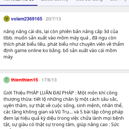
volam2369165
20/7/13
V
nâng nâng cái dis, lại còn phiên bản nâng cấp 3d của
tlbb. muốn sản xuất vào mồm mày quá , đã ngu còn
thích phát biểu liều. phát biểu như chuyên viên về thẩm
định game online ko bằng. bố sản xuất vào cái mồm
mày
thienthien15
17/6/13
T
Giới Thiệu PHÁP LUÂN ĐẠI PHÁP : Một môn khí công
thượng thừa: tiết lộ những chân lý một cách sâu sắc,
uyên thâm, sự thật về cuộc sống, sinh mệnh, nhân thể,
các tầng không gian và Vũ Trụ… và 5 bài tập công pháp
đem lại hiệu quả kỳ diệu trong việc chửa lành mọi bệnh
tật, sự giàu có thật sự trong tâm, giúp nâng cao : Sức