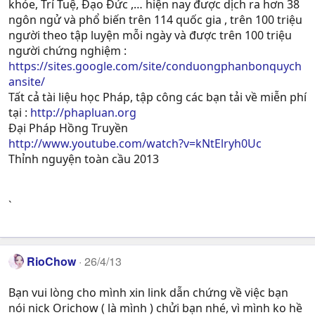
khỏe, Trí Tuệ, Ðạo Ðức ,… hiện nay được dịch ra hơn 38
ngôn ngử và phổ biến trên 114 quốc gia , trên 100 triệu
người theo tập luyện mỗi ngày và được trên 100 triệu
người chứng nghiệm :
https://sites.google.com/site/conduongphanbonquych
ansite/
Tất cả tài liệu học Pháp, tập công các bạn tải về miễn phí
tại :
http://phapluan.org
Đại Pháp Hồng Truyền
http://www.youtube.com/watch?v=kNtElryh0Uc
Thỉnh nguyện toàn cầu 2013
`
RioChow
26/4/13
Bạn vui lòng cho mình xin link dẫn chứng về việc bạn
nói nick Orichow ( là mình ) chửi bạn nhé, vì mình ko hề