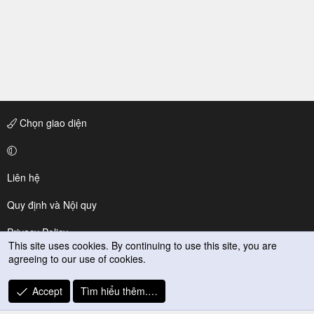
Chọn giao diện
Liên hệ
Quy định và Nội quy
Privacy Policy
This site uses cookies. By continuing to use this site, you are
agreeing to our use of cookies.
Trợ giúp
R
Accept
Tìm hiểu thêm.…
S