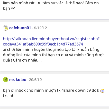
làm nên mình rất lưu tâm sự việc là thế nào! Cảm ơn
bạn ^^
cafebuon01
9/12/12
http://taikhoan.lienminhhuyenthoai.vn/register.php?
code=a341af6ab690c99f3ecb1c4d77ed3674
ai chơi liên minh huyền thoại nếu tạo tài khoản bằng
đường link của mình thì bạn có quà và mình cũng được
quà ! Cám ơn nhiều ...
mr. kotex
29/6/12
M
bạn ơi inbox cho mình mượn tk 4share down c9 dc k
,
tks nh`