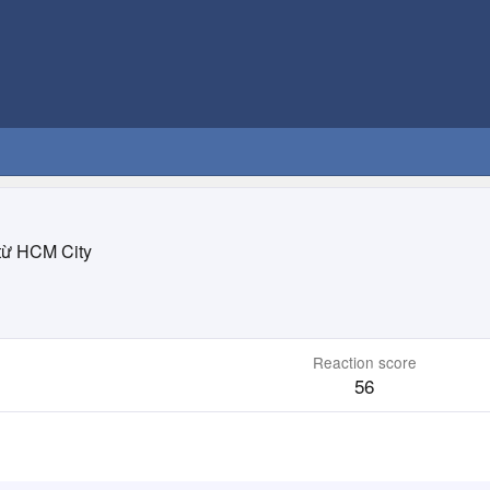
từ
HCM City
Reaction score
56