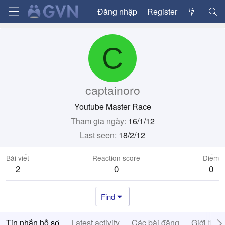
Đăng nhập
Register
C
captainoro
Youtube Master Race
Tham gia ngày
16/1/12
Last seen
18/2/12
Bài viết
Reaction score
Điểm
2
0
0
Find
Tin nhắn hồ sơ
Latest activity
Các bài đăng
Giới thiệ