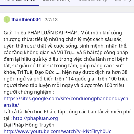
thanthien034
2/7/13
T
Giới Thiệu PHÁP LUÂN ĐẠI PHÁP : Một môn khí công
thượng thừa: tiết lộ những chân lý một cách sâu sắc,
uyên thâm, sự thật về cuộc sống, sinh mệnh, nhân thể,
các tầng không gian và Vũ Trụ… và 5 bài tập công pháp
đem lại hiệu quả kỳ diệu trong việc chửa lành mọi bệnh
tật, sự giàu có thật sự trong tâm, giúp nâng cao : Sức
khỏe, Trí Tuệ, Ðạo Ðức ,… hiện nay được dịch ra hơn 38
ngôn ngử và phổ biến trên 114 quốc gia , trên 100 triệu
người theo tập luyện mỗi ngày và được trên 100 triệu
người chứng nghiệm :
https://sites.google.com/site/conduongphanbonquych
ansite/
Tất cả tài liệu học Pháp, tập công các bạn tải về miễn phí
tại :
http://phapluan.org
Đại Pháp Hồng Truyền
http://www.youtube.com/watch?v=kNtElryh0Uc