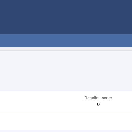
Reaction score
0