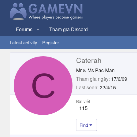
Forums
Tham gia Discord
Latest activity
Register
Caterah
C
Mr & Ms Pac-Man
Tham gia ngày
17/6/09
Last seen
22/4/15
Bài viết
115
Find