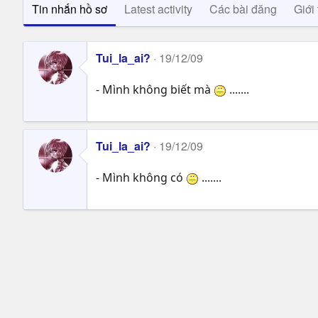
Tin nhắn hồ sơ
Latest activity
Các bài đăng
Giới 
Tui_la_ai?
19/12/09
- Mình không biết mà
.......
Tui_la_ai?
19/12/09
- Mình không có
.......