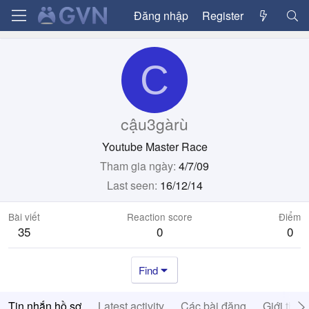
Đăng nhập
Register
C
cậu3gàrù
Youtube Master Race
Tham gia ngày
4/7/09
Last seen
16/12/14
Bài viết
Reaction score
Điểm
35
0
0
Find
Tin nhắn hồ sơ
Latest activity
Các bài đăng
Giới thiệ