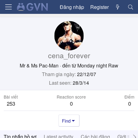
Đăng nhập
Register
cena_forever
Mr & Ms Pac-Man
·
đến từ
Monday night Raw
Tham gia ngày
22/12/07
Last seen
28/3/14
Bài viết
Reaction score
Điểm
253
0
0
Find
Tin nhắn hồ sơ
Latest activity
Các bài đăng
Giới thiệ