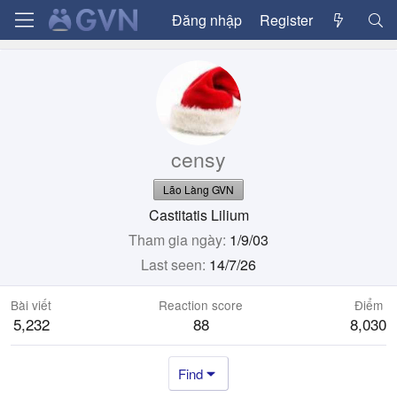
Đăng nhập
Register
censy
Lão Làng GVN
Castitatis Lilium
Tham gia ngày
1/9/03
Last seen
14/7/26
Bài viết
Reaction score
Điểm
5,232
88
8,030
Find