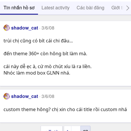
Tin nhắn hồ sơ
Latest activity
Các bài đăng
Giới thiệ
shadow_cat
3/6/08
trùi chị cũng có bít cái chi đâu...
đến theme 360+ còn hông bít làm mà.
cái này dễ ẹc à, cứ mò chút xíu là ra liền.
Nhóc làm mod box GLNN nhá.
shadow_cat
3/6/08
custom theme hông? chị xin cho cái title rồi custom nhá