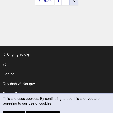
Trước
1
…
27
Chọn giao diện
Liên hệ
Quy định và Nội quy
Privacy Policy
This site uses cookies. By continuing to use this site, you are
agreeing to our use of cookies.
Trợ giúp