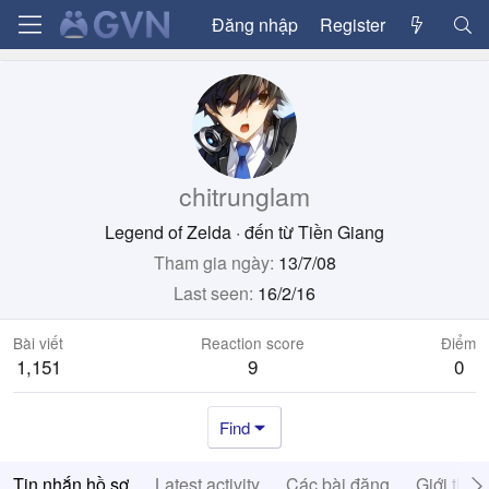
Đăng nhập
Register
chitrunglam
Legend of Zelda
·
đến từ
Tiền Giang
Tham gia ngày
13/7/08
Last seen
16/2/16
Bài viết
Reaction score
Điểm
1,151
9
0
Find
Tin nhắn hồ sơ
Latest activity
Các bài đăng
Giới thiệ