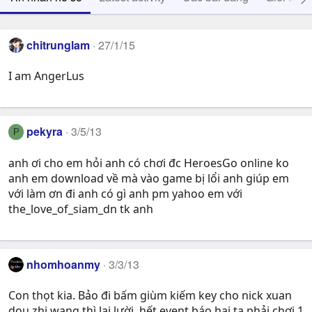
chitrunglam
27/1/15
I am AngerLus
pekyra
3/5/13
P
anh ơi cho em hỏi anh có chơi đc HeroesGo online ko
anh em download về mà vào game bị lổi anh giúp em
với làm ơn đi anh có gì anh pm yahoo em với
the_love_of_siam_dn tk anh
nhomhoanmy
3/3/13
Con thọt kia. Bảo đi bấm giùm kiếm key cho nick xuan
dou zhi wang thì lại lười. hết event báo hại ta phải chơi 1