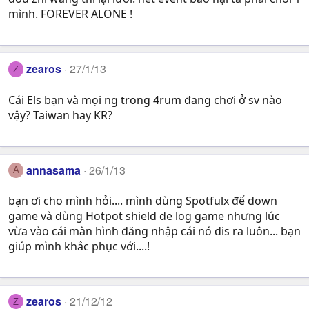
mình. FOREVER ALONE !
zearos
27/1/13
Z
Cái Els bạn và mọi ng trong 4rum đang chơi ở sv nào
vậy? Taiwan hay KR?
annasama
26/1/13
A
bạn ơi cho mình hỏi.... mình dùng Spotfulx để down
game và dùng Hotpot shield de log game nhưng lúc
vừa vào cái màn hình đăng nhập cái nó dis ra luôn... bạn
giúp mình khắc phục với....!
zearos
21/12/12
Z