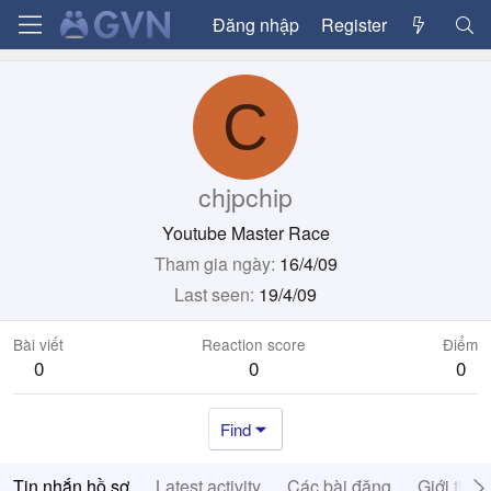
Đăng nhập
Register
C
chjpchip
Youtube Master Race
Tham gia ngày
16/4/09
Last seen
19/4/09
Bài viết
Reaction score
Điểm
0
0
0
Find
Tin nhắn hồ sơ
Latest activity
Các bài đăng
Giới thiệ