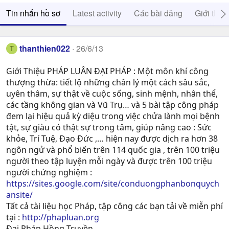
Tin nhắn hồ sơ
Latest activity
Các bài đăng
Giới thiệ
thanthien022
26/6/13
T
Giới Thiệu PHÁP LUÂN ĐẠI PHÁP : Một môn khí công
thượng thừa: tiết lộ những chân lý một cách sâu sắc,
uyên thâm, sự thật về cuộc sống, sinh mệnh, nhân thể,
các tầng không gian và Vũ Trụ… và 5 bài tập công pháp
đem lại hiệu quả kỳ diệu trong việc chửa lành mọi bệnh
tật, sự giàu có thật sự trong tâm, giúp nâng cao : Sức
khỏe, Trí Tuệ, Ðạo Ðức ,… hiện nay được dịch ra hơn 38
ngôn ngử và phổ biến trên 114 quốc gia , trên 100 triệu
người theo tập luyện mỗi ngày và được trên 100 triệu
người chứng nghiệm :
https://sites.google.com/site/conduongphanbonquych
ansite/
Tất cả tài liệu học Pháp, tập công các bạn tải về miễn phí
tại :
http://phapluan.org
Đại Pháp Hồng Truyền