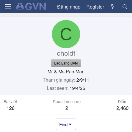
Đăng nhập
Register
C
choidf
Lão Làng GVN
Mr & Ms Pac-Man
Tham gia ngày
2/9/11
Last seen
19/4/25
Bài viết
Reaction score
Điểm
126
2
2,460
Find