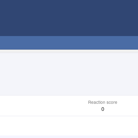
0
Reaction score
0